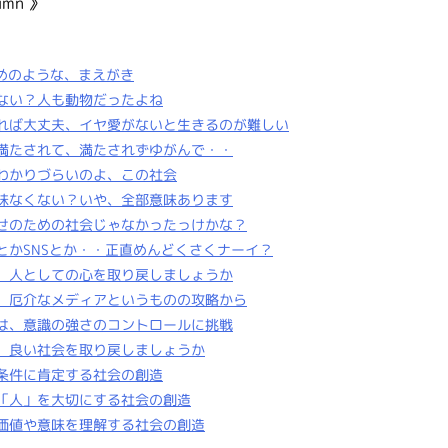
umn 》
めのような、まえがき
てない？人も動物だったよね
があれば大丈夫、イヤ愛がないと生きるのが難しい
めて満たされて、満たされずゆがんで・・
がわかりづらいのよ、この社会
れ意味なくない？いや、全部意味あります
の幸せのための社会じゃなかったっけかな？
ホとかSNSとか・・正直めんどくさくナーイ？
ぁて、人としての心を取り戻しましょうか
ずは、厄介なメディアというものの攻略から
いては、意識の強さのコントロールに挑戦
ぁて、良い社会を取り戻しましょうか
無条件に肯定する社会の創造
実の「人」を大切にする社会の創造
当の価値や意味を理解する社会の創造