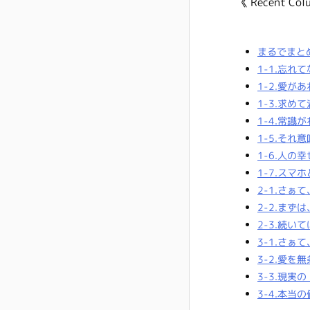
《 Recent Col
まるでまと
1-1.忘れ
1-2.愛
1-3.求
1-4.常識
1-5.そ
1-6.人
1-7.スマ
2-1.さ
2-2.ま
2-3.続
3-1.さ
3-2.愛を
3-3.現
3-4.本